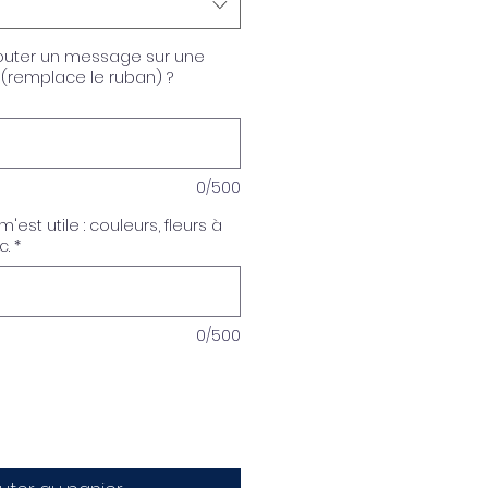
outer un message sur une
a (remplace le ruban) ?
0/500
'est utile : couleurs, fleurs à
c.
*
0/500