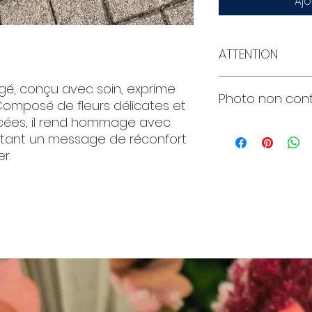
Ajo
ATTENTION
Je ne dispose act
ngé, conçu avec soin, exprime
Photo non cont
pour créer des rub
omposé de fleurs délicates et
un message, il ser
ées, il rend hommage avec
sur une feuille de
ortant un message de réconfort
longue - voir la de
r.