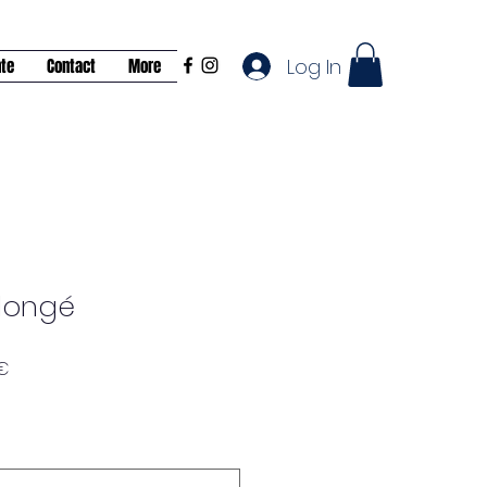
Log In
nte
Contact
More
llongé
Prix
€
promotionnel