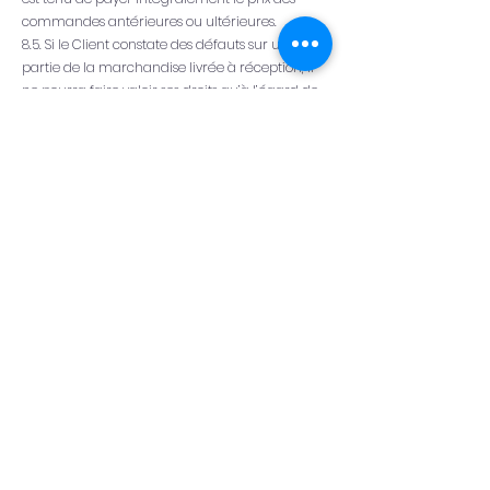
commandes antérieures ou ultérieures.
8.5. Si le Client constate des défauts sur une
partie de la marchandise livrée à réception, il
ne pourra faire valoir ses droits qu’à l’égard de
cette partie.
8.6. Un accord formel entre le Client et le
Vendeur doit précéder tout retour. Tout retour
accepté, en cas de défaut visible ou de livraison
non conforme, pourra, après vérification par le
Vendeur, entraîner le remplacement du bien
ou une note de crédit, à l’exclusion de toute
autre indemnité.
9. Réclamations
En cas d’insatisfaction, les réclamations doivent
être adressées par écrit à
lavrilleestbelle@gmail.com
ou à l’adresse du
siège social de l’entreprise, dans un délai
raisonnable suivant la livraison de la
marchandise. S’il s’agit de fleurs, compte tenu
de leur nature périssable, le délai est de 24