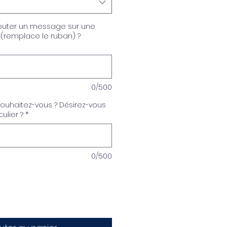
outer un message sur une
a (remplace le ruban) ?
0/500
souhaitez-vous ? Désirez-vous
ulier ?
*
0/500