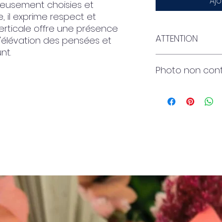
Ajo
eusement choisies et
 il exprime respect et
erticale offre une présence
ATTENTION
'élévation des pensées et
nt.
Je ne dispose act
Photo non cont
pour créer des rub
un message, il ser
sur une feuille de
longue - voir la de