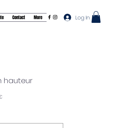
Log In
nte
Contact
More
n hauteur
Prix
€
promotionnel